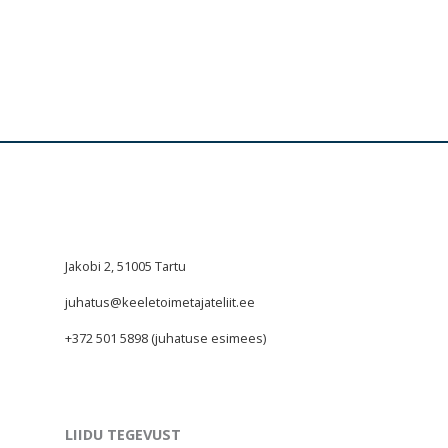
Loe lähemalt
Jakobi 2, 51005 Tartu
juhatus@keeletoimetajateliit.ee
+372 501 5898 (juhatuse esimees)
LIIDU TEGEVUST