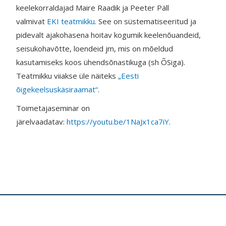
keelekorraldajad Maire Raadik ja Peeter Päll
valmivat
EKI teatmikku
. See on süstematiseeritud ja
pidevalt ajakohasena hoitav kogumik keelenõuandeid,
seisukohavõtte, loendeid jm, mis on mõeldud
kasutamiseks koos ühendsõnastikuga (sh ÕSiga).
Teatmikku viiakse üle näiteks
„Eesti
õigekeelsuskäsiraamat“
.
Toimetajaseminar on
järelvaadatav:
https://youtu.be/1NaJx1ca7iY
.