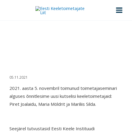
Skip
to
content
19. toimetajaseminar
Esileht
>
19. toimetajaseminar
05.11.2021
2021. aasta 5. novembril toimunud toimetajaseminari
alguses õnnitlesime uusi kutselisi keeletoimetajaid:
Piret Joalaidu, Maria Möldrit ja Mariliis Silda.
Seejärel tutvustasid Eesti Keele Instituudi