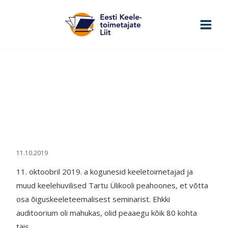
Skip
to
content
14. toimetajaseminar
õiguskeele teemal
Esileht
>
14. toimetajaseminar õiguskeele teemal
11.10.2019
11. oktoobril 2019. a kogunesid keeletoimetajad ja
muud keelehuvilised Tartu Ülikooli peahoones, et võtta
osa õiguskeeleteemalisest seminarist. Ehkki
auditoorium oli mahukas, olid peaaegu kõik 80 kohta
täis.