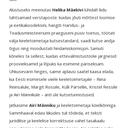
Alustuseks meenutas
Helika Mäekivi
lühidalt liidu
tähtsamaid verstaposte: kuidas jõuti mõttest loomise
ja eetikakoodeksini, hangiti Haridus- ja
Teadusministeeriumi praeguseni püsiv toetus, töötati
välja keeletoimetaja kutsestandard, saadi kutse andja
õigus ning moodustati hindamiskomisjon. Samuti
kõneles ta sellest, kuidas ettevalmistustööle järgnesid
proovieksamid ja lõpuks ka esimene päriseksam.
Uhkusevärin hinges, saime aplausi saatel kaasa elada,
kui Eesti esimesele viiele keeletoimetajale – Riina
Reinsalule, Margit Rossile, Külli Pärtelile, Kristel Ressile
ja Airi Männikule – anti üle kutsetunnistused.
Jätkasime
Airi Männiku
ja keeletoimetaja köielkõnniga.
Sammhaaval edasi liikudes tuli tõdeda, et teksti
juriidilise ja keelelise korrektsuse vahel tasakaalu