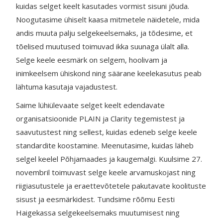
kuidas selget keelt kasutades vormist sisuni jõuda.
Noogutasime ühiselt kaasa mitmetele näidetele, mida
andis muuta palju selgekeelsemaks, ja tõdesime, et
tõelised muutused toimuvad ikka suunaga ülalt alla.
Selge keele eesmärk on selgem, hoolivam ja
inimkeelsem ühiskond ning säärane keelekasutus peab
lähtuma kasutaja vajadustest.
Saime lühiülevaate selget keelt edendavate
organisatsioonide PLAIN ja Clarity tegemistest ja
saavutustest ning sellest, kuidas edeneb selge keele
standardite koostamine. Meenutasime, kuidas läheb
selgel keelel Põhjamaades ja kaugemalgi. Kuulsime 27.
novembril toimuvast selge keele arvamuskojast ning
riigiasutustele ja eraettevõtetele pakutavate koolituste
sisust ja eesmärkidest. Tundsime rõõmu Eesti
Haigekassa selgekeelsemaks muutumisest ning