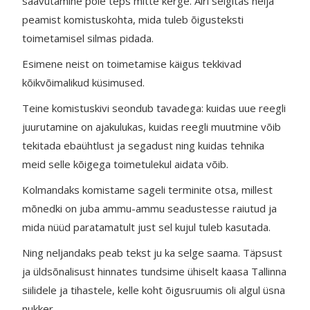
saavutamine pole teps mitte kerge. Airi selgitas nelja
peamist komistuskohta, mida tuleb õigusteksti
toimetamisel silmas pidada.
Esimene neist on toimetamise käigus tekkivad
kõikvõimalikud küsimused.
Teine komistuskivi seondub tavadega: kuidas uue reegli
juurutamine on ajakulukas, kuidas reegli muutmine võib
tekitada ebaühtlust ja segadust ning kuidas tehnika
meid selle kõigega toimetulekul aidata võib.
Kolmandaks komistame sageli terminite otsa, millest
mõnedki on juba ammu-ammu seadustesse raiutud ja
mida nüüd paratamatult just sel kujul tuleb kasutada.
Ning neljandaks peab tekst ju ka selge saama. Täpsust
ja üldsõnalisust hinnates tundsime ühiselt kaasa Tallinna
siilidele ja tihastele, kelle koht õigusruumis oli algul üsna
nukker.