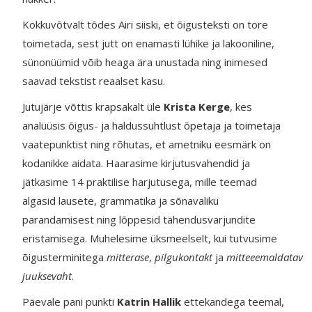
Kokkuvõtvalt tõdes Airi siiski, et õigusteksti on tore
toimetada, sest jutt on enamasti lühike ja lakooniline,
sünonüümid võib heaga ära unustada ning inimesed
saavad tekstist reaalset kasu.
Jutujärje võttis krapsakalt üle
Krista Kerge
, kes
analüüsis õigus- ja haldussuhtlust õpetaja ja toimetaja
vaatepunktist ning rõhutas, et ametniku eesmärk on
kodanikke aidata. Haarasime kirjutusvahendid ja
jätkasime 14 praktilise harjutusega, mille teemad
algasid lausete, grammatika ja sõnavaliku
parandamisest ning lõppesid tähendusvarjundite
eristamisega. Muhelesime üksmeelselt, kui tutvusime
õigusterminitega
mitterase
,
pilgukontakt
ja
mitteeemaldatav
juuksevaht
.
Päevale pani punkti
Katrin Hallik
ettekandega teemal,