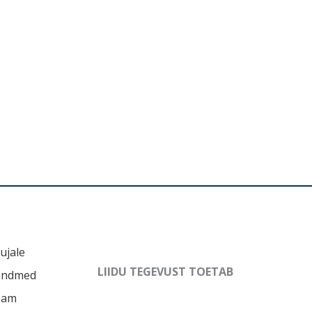
ujale
LIIDU TEGEVUST TOETAB
andmed
sam