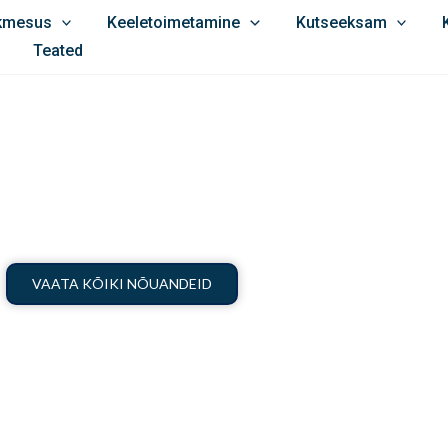
ikmesus
Keeletoimetamine
Kutseeksam
Teated
SELGE KEEL
VAATA KÕIKI NÕUANDEID
GU KAKAFOONIA!