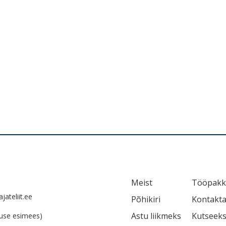
Meist
Tööpakk
ateliit.ee
Põhikiri
Kontakt
Astu liikmeks
Kutseek
use esimees)