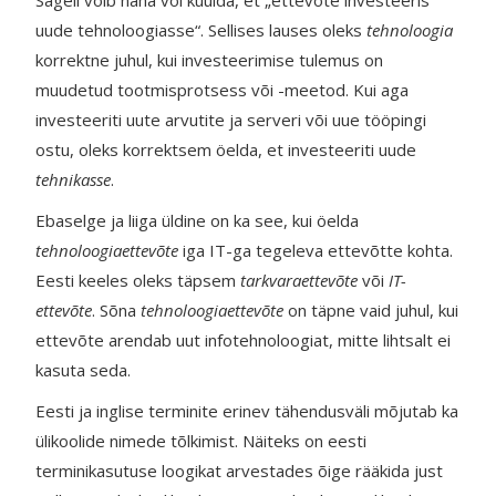
Sageli võib näha või kuulda, et „ettevõte investeeris
uude tehnoloogiasse“. Sellises lauses oleks
tehnoloogia
korrektne juhul, kui investeerimise tulemus on
muudetud tootmisprotsess või -meetod. Kui aga
investeeriti uute arvutite ja serveri või uue tööpingi
ostu, oleks korrektsem öelda, et investeeriti uude
tehnikasse
.
Ebaselge ja liiga üldine on ka see, kui öelda
tehnoloogiaettevõte
iga IT-ga tegeleva ettevõtte kohta.
Eesti keeles oleks täpsem
tarkvaraettevõte
või
IT-
ettevõte
. Sõna
tehnoloogiaettevõte
on täpne vaid juhul, kui
ettevõte arendab uut infotehnoloogiat, mitte lihtsalt ei
kasuta seda.
Eesti ja inglise terminite erinev tähendusväli mõjutab ka
ülikoolide nimede tõlkimist. Näiteks on eesti
terminikasutuse loogikat arvestades õige rääkida just