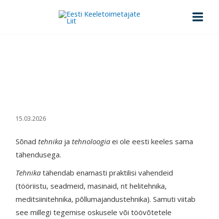
Skip
to
content
Kas tehnika või tehnoloogia?
Esileht
>
Kas tehnika või tehnoloogia?
15.03.2026
Sõnad
tehnika
ja
tehnoloogia
ei ole eesti keeles sama
tähendusega.
Tehnika
tähendab enamasti praktilisi vahendeid
(tööriistu, seadmeid, masinaid, nt helitehnika,
meditsiinitehnika, põllumajandustehnika). Samuti viitab
see millegi tegemise oskusele või töövõtetele