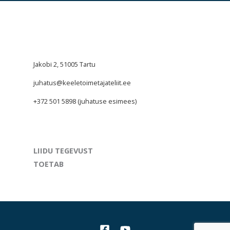
Jakobi 2, 51005 Tartu
juhatus@keeletoimetajateliit.ee
+372 501 5898 (juhatuse esimees)
LIIDU TEGEVUST
TOETAB