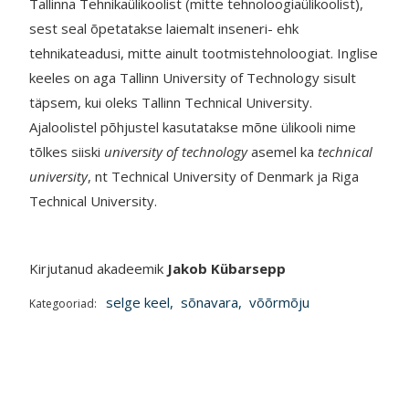
Tallinna Tehnikaülikoolist (mitte tehnoloogiaülikoolist),
sest seal õpetatakse laiemalt inseneri- ehk
tehnikateadusi, mitte ainult tootmistehnoloogiat. Inglise
keeles on aga Tallinn University of Technology sisult
täpsem, kui oleks Tallinn Technical University.
Ajaloolistel põhjustel kasutatakse mõne ülikooli nime
tõlkes siiski
university of technology
asemel ka
technical
university
, nt Technical University of Denmark ja Riga
Technical University.
Kirjutanud akadeemik
Jakob Kübarsepp
selge keel
,
sõnavara
,
võõrmõju
Kategooriad: