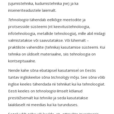
(ujumistehnika, kudumistehnika jne) ja ka
inseneriteadustele laiemalt.
Tehnoloogia
tähendab eelkõige meetodite ja
protsesside süsteemi (nt keevitustehnoloogia,
infotehnoloogia, metallide tehnoloogia), mille abil midagi
valmistatakse või saavutatakse. Või lühemalt –
praktiliste vahendite (tehnika) kasutamise süsteemi. Kui
tehnika on üldiselt materiaalne, siis tehnoloogia on
kontseptuaalne.
Nende kahe sõna ebatäpsel kasutamisel on Eestis
tuntav ingliskeelse sõna
technology
mõju. See sõna võib
inglise keeles tähendada nii tehnikat kui ka tehnoloogiat.
Eesti keeles on
tehnoloogia
ilmselt kõlanud
prestiižsemalt kui
tehnika
ja seda kasutatakse
laialdaselt nii meedias kui ka turunduses.