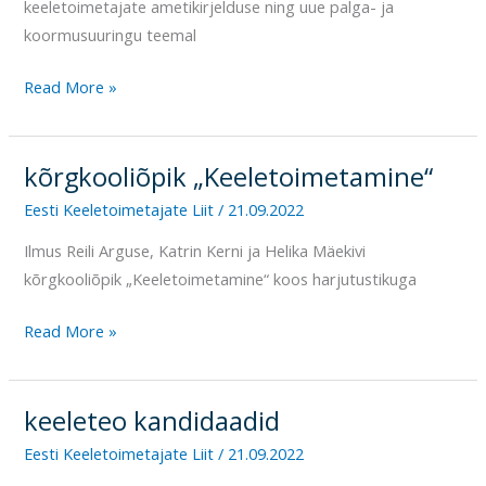
keeletoimetajate ametikirjelduse ning uue palga- ja
koormusuuringu teemal
Read More »
kõrgkooliõpik „Keeletoimetamine“
kõrgkooliõpik
„Keeletoimetamine“
Eesti Keeletoimetajate Liit
/
21.09.2022
Ilmus Reili Arguse, Katrin Kerni ja Helika Mäekivi
kõrgkooliõpik „Keeletoimetamine“ koos harjutustikuga
Read More »
keeleteo kandidaadid
keeleteo
kandidaadid
Eesti Keeletoimetajate Liit
/
21.09.2022