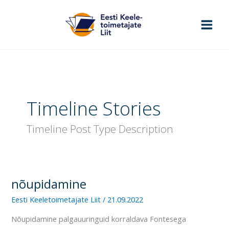
Skip
to
content
Timeline Stories
Timeline Post Type Description
nõupidamine
nõupidamine
Eesti Keeletoimetajate Liit
/
21.09.2022
Nõupidamine palgauuringuid korraldava Fontesega