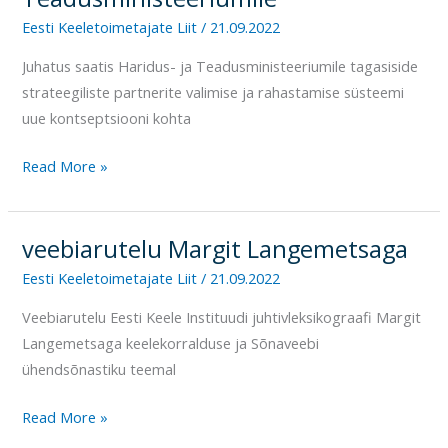
ja
Eesti Keeletoimetajate Liit
/
21.09.2022
Teadusministeeriumile
Juhatus saatis Haridus- ja Teadusministeeriumile tagasiside
strateegiliste partnerite valimise ja rahastamise süsteemi
uue kontseptsiooni kohta
Read More »
veebiarutelu Margit Langemetsaga
veebiarutelu
Margit
Eesti Keeletoimetajate Liit
/
21.09.2022
Langemetsaga
Veebiarutelu Eesti Keele Instituudi juhtivleksikograafi Margit
Langemetsaga keelekorralduse ja Sõnaveebi
ühendsõnastiku teemal
Read More »