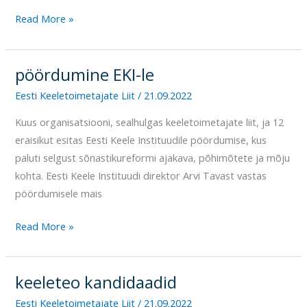
Read More »
pöördumine EKI-le
pöördumine
EKI-
Eesti Keeletoimetajate Liit
/
21.09.2022
le
Kuus organisatsiooni, sealhulgas keeletoimetajate liit, ja 12
eraisikut esitas Eesti Keele Instituudile pöördumise, kus
paluti selgust sõnastikureformi ajakava, põhimõtete ja mõju
kohta. Eesti Keele Instituudi direktor Arvi Tavast vastas
pöördumisele mais
Read More »
keeleteo kandidaadid
keeleteo
kandidaadid
Eesti Keeletoimetajate Liit
/
21.09.2022