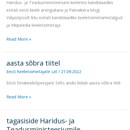
Haridus- ja Teadusministeeriumi keeleteo kandidaadiks
esitati eesti keele arengukava ja Päevakera blogi.
Väljastpoolt liitu esitati kandidaadiks keeletoimetamistalgud
ja Vikipeedia keeletoimetaja
Read More »
aasta sõbra tiitel
aasta
sõbra
Eesti Keeletoimetajate Liit
/
21.09.2022
tiitel
Eesti Emakeeleõpetajate Selts andis liidule aasta sõbra tiitli
Read More »
tagasiside Haridus- ja
tagasiside
Haridus-
Teadusministeeriumile