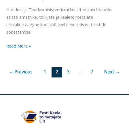
Haridus- ja Teadusministeeriumi keeleteo kandidaadiks
esitati ametnike, tõlkijate ja keeletoimetajate
eriolukorraaegne koostöö veebilehe kriis.ee tekstide
sõnastamisel
Read More »
←
Previous
1
2
3
…
7
Next
→