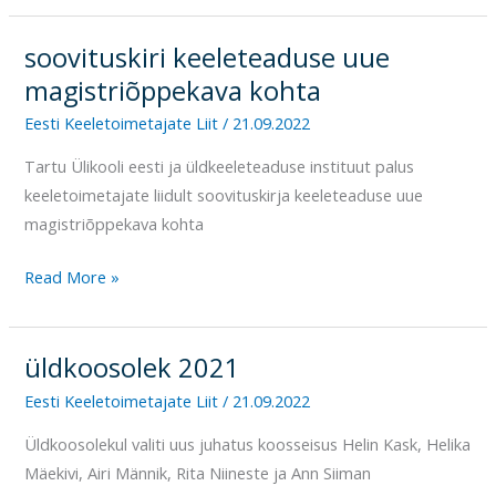
soovituskiri keeleteaduse uue
soovituskiri
keeleteaduse
magistriõppekava kohta
uue
Eesti Keeletoimetajate Liit
/
21.09.2022
magistriõppekava
Tartu Ülikooli eesti ja üldkeeleteaduse instituut palus
kohta
keeletoimetajate liidult soovituskirja keeleteaduse uue
magistriõppekava kohta
Read More »
üldkoosolek 2021
üldkoosolek
2021
Eesti Keeletoimetajate Liit
/
21.09.2022
Üldkoosolekul valiti uus juhatus koosseisus Helin Kask, Helika
Mäekivi, Airi Männik, Rita Niineste ja Ann Siiman