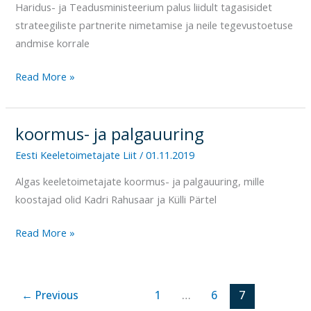
Haridus- ja Teadusministeerium palus liidult tagasisidet
liidult
strateegiliste partnerite nimetamise ja neile tegevustoetuse
tagasisidet
andmise korrale
Read More »
koormus- ja palgauuring
koormus-
ja
Eesti Keeletoimetajate Liit
/
01.11.2019
palgauuring
Algas keeletoimetajate koormus- ja palgauuring, mille
koostajad olid Kadri Rahusaar ja Külli Pärtel
Read More »
←
Previous
1
…
6
7