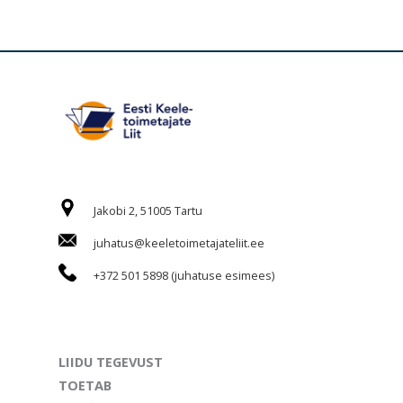
Jakobi 2, 51005 Tartu
juhatus@keeletoimetajateliit.ee
+372 501 5898 (juhatuse esimees)
LIIDU TEGEVUST
TOETAB