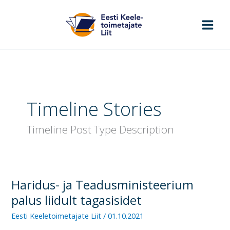
Skip
to
content
Timeline Stories
Timeline Post Type Description
Haridus- ja Teadusministeerium
Haridus-
ja
palus liidult tagasisidet
Teadusministeerium
Eesti Keeletoimetajate Liit
/
01.10.2021
palus