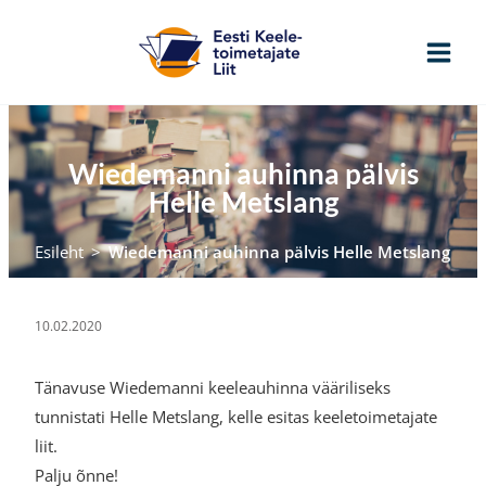
Skip
to
content
Wiedemanni auhinna pälvis
Helle Metslang
Esileht
>
Wiedemanni auhinna pälvis Helle Metslang
10.02.2020
Tänavuse Wiedemanni keeleauhinna vääriliseks
tunnistati Helle Metslang, kelle esitas keeletoimetajate
liit.
Palju õnne!