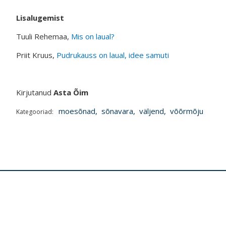
Lisalugemist
Tuuli Rehemaa,
Mis on laual?
Priit Kruus,
Pudrukauss on laual, idee samuti
Kirjutanud
Asta Õim
moesõnad
,
sõnavara
,
väljend
,
võõrmõju
Kategooriad: