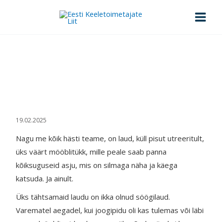
Skip
to
content
Laud nagu karuäke
Esileht
>
Laud nagu karuäke
19.02.2025
Nagu me kõik hästi teame, on laud, küll pisut utreeritult,
üks väärt mööblitükk, mille peale saab panna
kõiksuguseid asju, mis on silmaga näha ja käega
katsuda. Ja ainult.
Üks tähtsamaid laudu on ikka olnud söögilaud.
Varematel aegadel, kui joogipidu oli kas tulemas või läbi