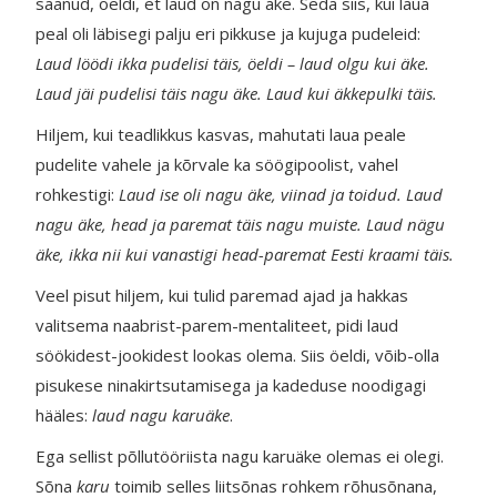
saanud, öeldi, et laud on nagu äke. Seda siis, kui laua
peal oli läbisegi palju eri pikkuse ja kujuga pudeleid:
Laud löödi ikka pudelisi täis, öeldi – laud olgu kui äke.
Laud jäi pudelisi täis nagu äke. Laud kui äkkepulki täis.
Hiljem, kui teadlikkus kasvas, mahutati laua peale
pudelite vahele ja kõrvale ka söögipoolist, vahel
rohkestigi:
Laud ise oli nagu äke, viinad ja toidud. Laud
nagu äke, head ja paremat täis nagu muiste. Laud nägu
äke, ikka nii kui vanastigi head-paremat Eesti kraami täis.
Veel pisut hiljem, kui tulid paremad ajad ja hakkas
valitsema naabrist-parem-mentaliteet, pidi laud
söökidest-jookidest lookas olema. Siis öeldi, võib-olla
pisukese ninakirtsutamisega ja kadeduse noodigagi
hääles:
laud nagu karuäke
.
Ega sellist põllutööriista nagu karuäke olemas ei olegi.
Sõna
karu
toimib selles liitsõnas rohkem rõhusõnana,