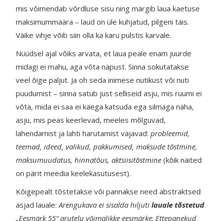
mis võimendab võrdluse sisu ning märgib laua kaetuse
maksimummäära – laud on üle kuhjatud, pilgeni täis.
Väike vihje võib siin olla ka karu pulstis karvale.
Nüüdsel ajal võiks arvata, et laua peale enam juurde
midagi ei mahu, aga võta näpust. Sinna sokutatakse
veel õige paljut. Ja oh seda inimese nutikust või nuti
puudumist – sinna satub just selliseid asju, mis ruumi ei
võta, mida ei saa ei käega katsuda ega silmaga näha,
asju, mis peas keerlevad, meeles mõlguvad,
lahendamist ja lahti harutamist vajavad:
probleemid,
teemad, ideed, valikud, pakkumised, maksude tõstmine,
maksumuudatus, hinnatõus, aktsiisitõstmine
(kõik näited
on pärit meedia keelekasutusest).
Kõigepealt tõstetakse või pannakse need abstraktsed
asjad lauale:
Arengukava ei sisalda hiljuti
lauale tõstetud
„Eesmärk 55“ arutelu võimalikke eesmärke
;
Ettepanekud