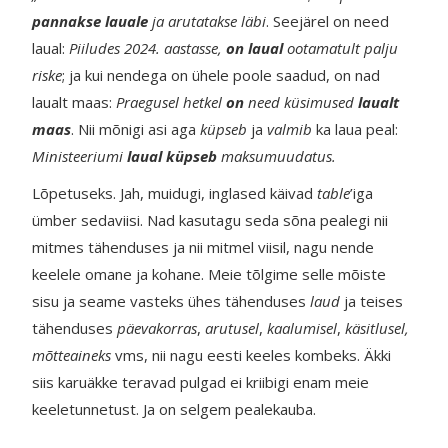
pannakse lauale
ja arutatakse läbi
. Seejärel on need
laual:
Piiludes 2024. aastasse,
on laual
ootamatult palju
riske
; ja kui nendega on ühele poole saadud, on nad
laualt maas:
Praegusel hetkel
on
need küsimused
laualt
maas
.
Nii mõnigi asi aga
küpseb
ja
valmib
ka
laua peal:
Ministeeriumi
laual küpseb
maksumuudatus.
Lõpetuseks. Jah, muidugi, inglased käivad
table
’iga
ümber sedaviisi. Nad kasutagu seda sõna pealegi nii
mitmes tähenduses ja nii mitmel viisil, nagu nende
keelele omane ja kohane. Meie tõlgime selle mõiste
sisu ja seame vasteks ühes tähenduses
laud
ja teises
tähenduses
päevakorras
,
arutusel
,
kaalumisel
,
käsitlusel,
mõtteaineks
vms,
nii nagu eesti keeles kombeks. Äkki
siis karuäkke teravad pulgad ei kriibigi enam meie
keeletunnetust. Ja on selgem pealekauba.