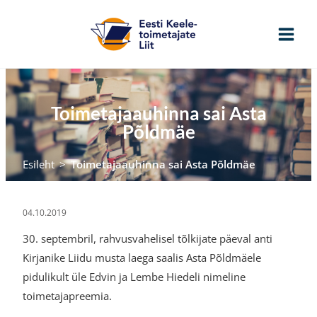
Skip
to
content
Toimetajaauhinna sai Asta
Põldmäe
Esileht
>
Toimetajaauhinna sai Asta Põldmäe
04.10.2019
30. septembril, rahvusvahelisel tõlkijate päeval anti
Kirjanike Liidu musta laega saalis Asta Põldmäele
pidulikult üle Edvin ja Lembe Hiedeli nimeline
toimetajapreemia.