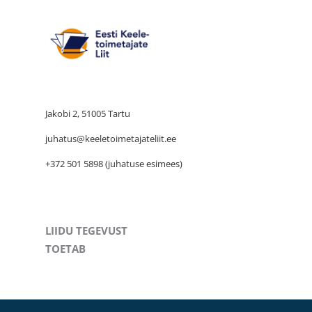
Jakobi 2, 51005 Tartu
juhatus@keeletoimetajateliit.ee
+372 501 5898 (juhatuse esimees)
LIIDU TEGEVUST
TOETAB