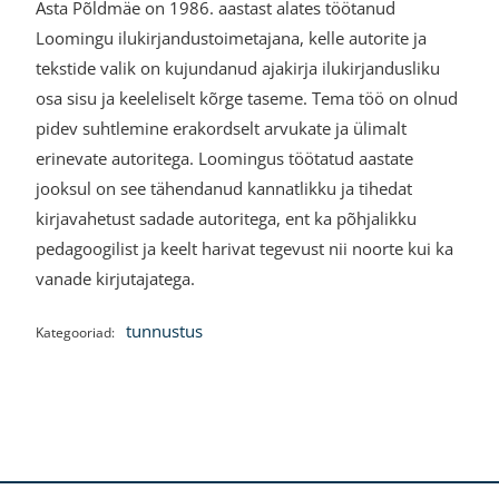
Asta Põldmäe on 1986. aastast alates töötanud
Loomingu ilukirjandustoimetajana, kelle autorite ja
tekstide valik on kujundanud ajakirja ilukirjandusliku
osa sisu ja keeleliselt kõrge taseme. Tema töö on olnud
pidev suhtlemine erakordselt arvukate ja ülimalt
erinevate autoritega. Loomingus töötatud aastate
jooksul on see tähendanud kannatlikku ja tihedat
kirjavahetust sadade autoritega, ent ka põhjalikku
pedagoogilist ja keelt harivat tegevust nii noorte kui ka
vanade kirjutajatega.
tunnustus
Kategooriad: