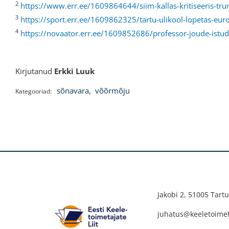
2
https://www.err.ee/1609864644/siim-kallas-kritiseeris-tru
3
https://sport.err.ee/1609862325/tartu-ulikool-lopetas-eur
4
https://novaator.err.ee/1609852686/professor-joude-istud
Kirjutanud
Erkki Luuk
sõnavara
,
võõrmõju
Kategooriad:
Jakobi 2, 51005 Tartu
juhatus@keeletoimeta