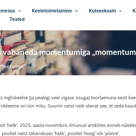
ikmesus
Keeletoimetamine
Kutseeksam
K
Teated
 vabaneda momentumiga „momentumi
mentumist“
is ingliskeelse (ja pealegi veel vigase sisuga) toorlaenuna eesti ke
probleeme on siin mitu. Suurim neist näib olevat see, et seda kasu
nt
’hetk’. 2025. aasta novembris ilmunud artiklites esineb näitek
pooltel neist tähenduses ’hetk’, pooltel ’hoog’ või ’pööre’.