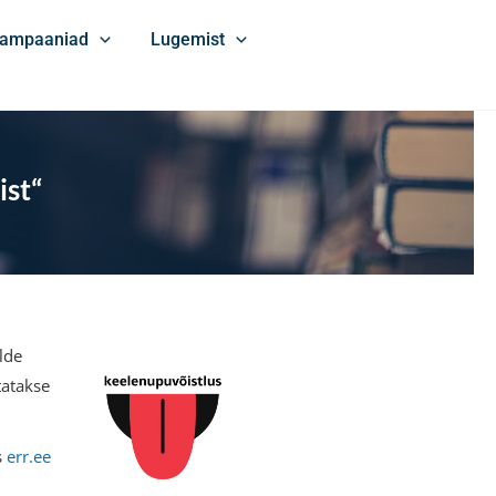
ampaaniad
Lugemist
st“
elde
tatakse
s
err.ee