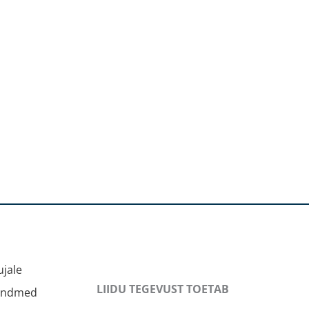
jale
LIIDU TEGEVUST TOETAB
andmed