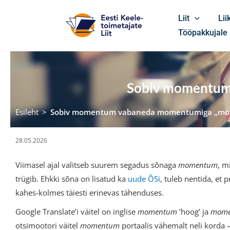
Skip
Liit
Li
to
Tööpakkujale
content
Sobiv momentum
Esileht
>
Sobiv momentum vabaneda momentumiga „mo
28.05.2026
Viimasel ajal valitseb suurem segadus sõnaga
momentum
, m
trügib. Ehkki sõna on lisatud ka
uude ÕSi
, tuleb nentida, et 
kahes-kolmes täiesti erinevas tähenduses.
Google Translate’i väitel on inglise
momentum
’hoog’ ja
mome
otsimootori väitel
momentum
portaalis vähemalt neli korda – 