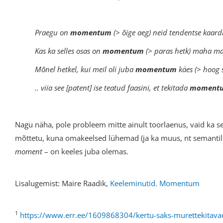
Praegu on
momentum
(> õige aeg) neid tendentse kaard
Kas ka selles osas on
momentum
(> paras hetk) maha mag
Mõnel hetkel, kui meil oli juba
momentum
käes (> hoog s
.. viia see [patent] ise teatud faasini, et tekitada
moment
Nagu näha, pole probleem mitte ainult toorlaenus, vaid ka s
mõttetu, kuna omakeelsed lühemad (ja ka muus, nt semantil
moment
– on keeles juba olemas.
Lisalugemist: Maire Raadik,
Keeleminutid. Momentum
1
https://www.err.ee/1609868304/kertu-saks-murettekitava