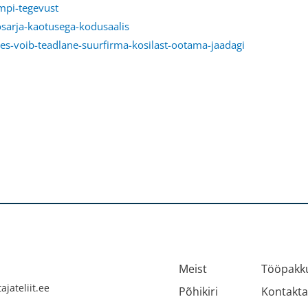
mpi-tegevust
osarja-kaotusega-kodusaalis
es-voib-teadlane-suurfirma-kosilast-ootama-jaadagi
Meist
Tööpakku
jateliit.ee
Põhikiri
Kontakt