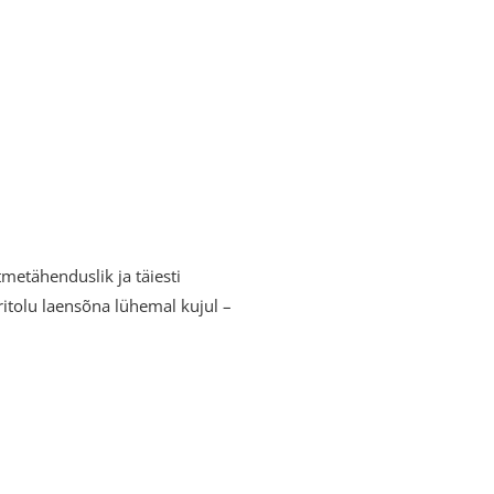
tmetähenduslik ja täiesti
itolu laensõna lühemal kujul –