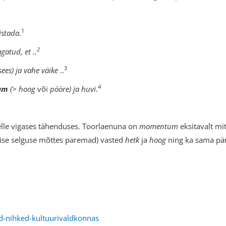
1
istada
.
2
atud, et ..
3
ees) ja vahe väike
..
4
um
(> hoog
või
pööre) ja huvi
.
elle vigases tähenduses. Toorlaenuna on
momentum
eksitavalt mi
ise selguse mõttes paremad) vasted
hetk
ja
hoog
ning ka sama pär
d-nihked-kultuurivaldkonnas