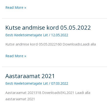
Read More »
Kutse andmise kord 05.05.2022
Kutse
andmise
Eesti Keeletoimetajate Liit
/
12.05.2022
kord
Kutse andmise kord 05.05.2022160 DownloadsLaadi alla
05.05.2022
Read More »
Aastaraamat 2021
Aastaraamat
2021
Eesti Keeletoimetajate Liit
/
07.03.2022
Aastaraamat 2021318 DownloadsEKL2021 Laadi alla
aastaraamat 2021