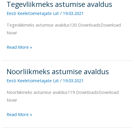
Tegevliikmeks astumise avaldus
Tegevliikmeks
astumise
Eesti Keeletoimetajate Liit
/
19.03.2021
avaldus
Tegevliikmeks astumise avaldus130 DownloadsDownload
Now!
Read More »
Noorliikmeks astumise avaldus
Noorliikmeks
astumise
Eesti Keeletoimetajate Liit
/
19.03.2021
avaldus
Noorliikmeks astumise avaldus119 DownloadsDownload
Now!
Read More »