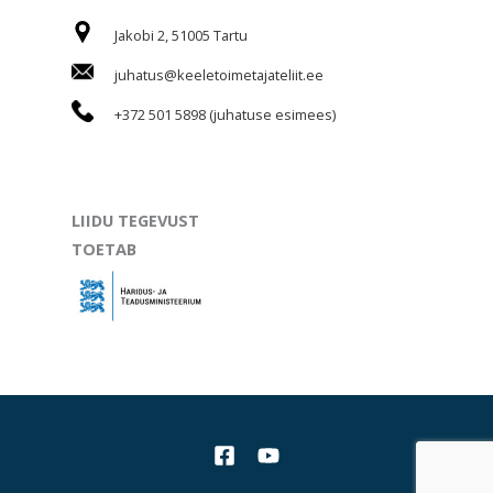
Jakobi 2, 51005 Tartu
juhatus@keeletoimetajateliit.ee
+372 501 5898 (juhatuse esimees)
LIIDU TEGEVUST
TOETAB