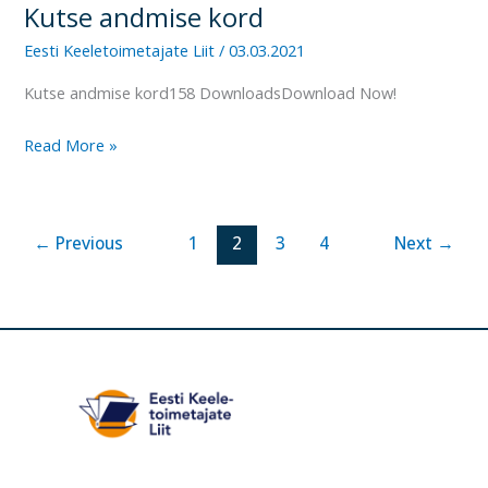
Kutse andmise kord
Kutse
andmise
Eesti Keeletoimetajate Liit
/
03.03.2021
kord
Kutse andmise kord158 DownloadsDownload Now!
Read More »
←
Previous
1
2
3
4
Next
→