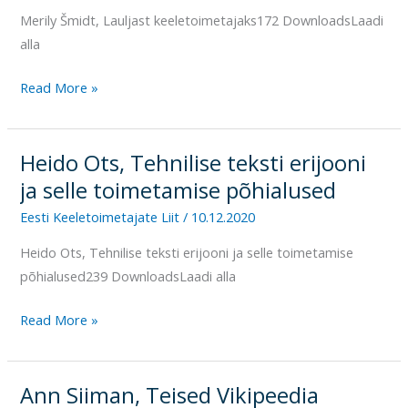
Merily Šmidt, Lauljast keeletoimetajaks172 DownloadsLaadi
alla
Read More »
Heido Ots, Tehnilise teksti erijooni
Heido
Ots,
ja selle toimetamise põhialused
Tehnilise
Eesti Keeletoimetajate Liit
/
10.12.2020
teksti
Heido Ots, Tehnilise teksti erijooni ja selle toimetamise
erijooni
põhialused239 DownloadsLaadi alla
ja
selle
Read More »
toimetamise
põhialused
Ann Siiman, Teised Vikipeedia
Ann