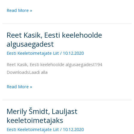
Read More »
Reet Kasik, Eesti keelehoolde
Reet
Kasik,
algusaegadest
Eesti
Eesti Keeletoimetajate Liit
/
10.12.2020
keelehoolde
Reet Kasik, Eesti keelehoolde algusaegadest194
algusaegadest
DownloadsLaadi alla
Read More »
Merily Šmidt, Lauljast
Merily
Šmidt,
keeletoimetajaks
Lauljast
Eesti Keeletoimetajate Liit
/
10.12.2020
keeletoimetajaks