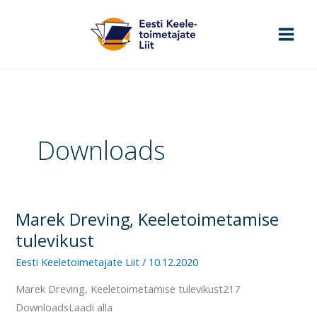
Skip
to
content
Downloads
Marek Dreving, Keeletoimetamise
Marek
Dreving,
tulevikust
Keeletoimetamise
Eesti Keeletoimetajate Liit
/
10.12.2020
tulevikust
Marek Dreving, Keeletoimetamise tulevikust217
DownloadsLaadi alla