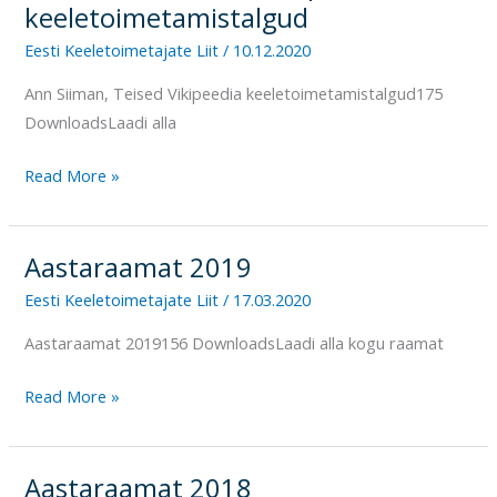
Siiman,
keeletoimetamistalgud
Teised
Eesti Keeletoimetajate Liit
/
10.12.2020
Vikipeedia
Ann Siiman, Teised Vikipeedia keeletoimetamistalgud175
keeletoimetamistalgud
DownloadsLaadi alla
Read More »
Aastaraamat 2019
Aastaraamat
2019
Eesti Keeletoimetajate Liit
/
17.03.2020
Aastaraamat 2019156 DownloadsLaadi alla kogu raamat
Read More »
Aastaraamat 2018
Aastaraamat