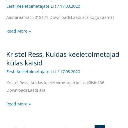
2018
Eesti Keeletoimetajate Liit
/
17.03.2020
Aastaraamat 2018171 DownloadsLaadi alla kogu raamat
Read More »
Kristel Ress, Kuidas keeletoimetajad
Kristel
Ress,
külas käisid
Kuidas
Eesti Keeletoimetajate Liit
/
17.03.2020
keeletoimetajad
Kristel Ress, Kuidas keeletoimetajad külas käisid136
külas
DownloadsLaadi alla
käisid
Read More »