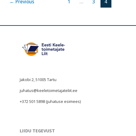
←
Previous
1
…
3
4
Jakobi 2, 51005 Tartu
juhatus@keeletoimetajateliit.ee
+372 501 5898 (juhatuse esimees)
LIIDU TEGEVUST