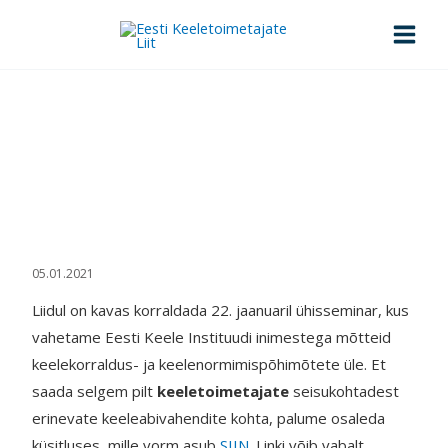
Skip
to
content
Keeleabivahendite teemaline
küsimustik
Esileht
>
Keeleabivahendite teemaline küsimustik
05.01.2021
Liidul on kavas korraldada 22. jaanuaril ühisseminar, kus
vahetame Eesti Keele Instituudi inimestega mõtteid
keelekorraldus- ja keelenormimispõhimõtete üle. Et
saada selgem pilt
keeletoimetajate
seisukohtadest
erinevate keeleabivahendite kohta, palume osaleda
küsitluses, mille vorm asub
SIIN
. Linki võib vabalt