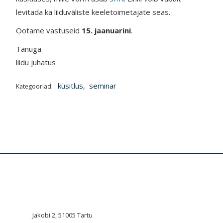
levitada ka liiduväliste keeletoimetajate seas.
Ootame vastuseid
15. jaanuarini
.
Tänuga
liidu juhatus
küsitlus
,
seminar
Kategooriad:
Jakobi 2, 51005 Tartu