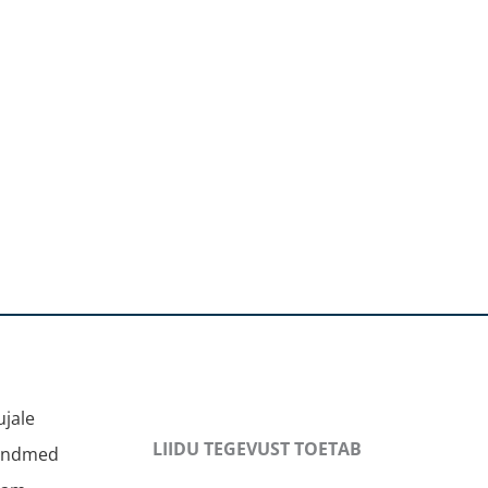
jale
LIIDU TEGEVUST TOETAB
andmed