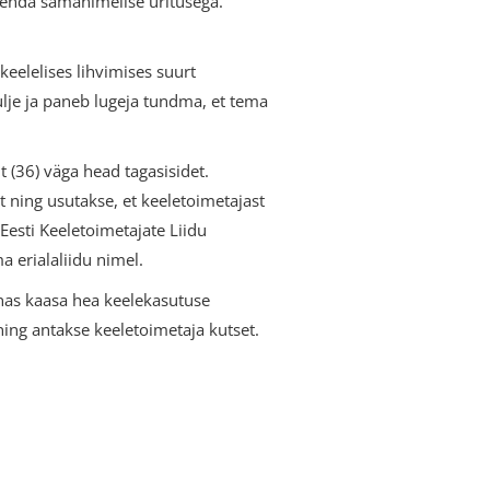
uenda samanimelise üritusega.
keelelises lihvimises suurt
ulje ja paneb lugeja tundma, et tema
 (36) väga head tagasisidet.
st ning usutakse, et keeletoimetajast
Eesti Keeletoimetajate Liidu
 erialaliidu nimel.
nnas kaasa hea keelekasutuse
ing antakse keeletoimetaja kutset.