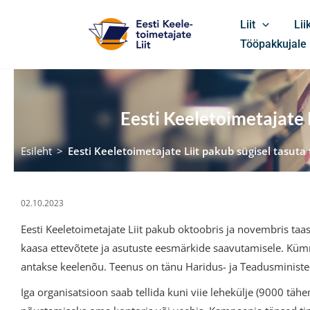
Skip
Liit
Li
to
Tööpakkujale
content
Eesti Keeletoimetajate 
Esileht
>
Eesti Keeletoimetajate Liit pakub sügisel tasut
02.10.2023
Eesti Keeletoimetajate Liit pakub oktoobris ja novembris taa
kaasa ettevõtete ja asutuste eesmärkide saavutamisele. Kümne
antakse keelenõu. Teenus on tänu Haridus- ja Teadusministee
Iga organisatsioon saab tellida kuni viie lehekülje (9000 täh