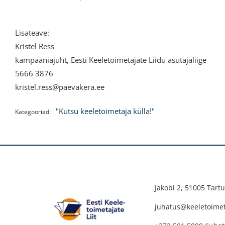
Lisateave:
Kristel Ress
kampaaniajuht, Eesti Keeletoimetajate Liidu asutajaliige
5666 3876
kristel.ress@paevakera.ee
"Kutsu keeletoimetaja külla!"
Kategooriad:
Jakobi 2, 51005 Tartu
juhatus@keeletoimeta