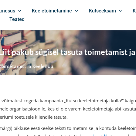
ikmesus
Keeletoimetamine
Kutseeksam
K
Teated
Liit pakub sügisel tasuta toimetamist j
a toimetamist ja keelenõu
s võimalust kogeda kampaania „Kutsu keeletoimetaja külla!“ käigu
le organisatsioonile, kes ei ole varem keeletoimetaja abi kasuta
riumi toetusele kliendile tasuta.
emärgi) pikkuse eestikeelse teksti toimetamise ja kohtuda keeletoi