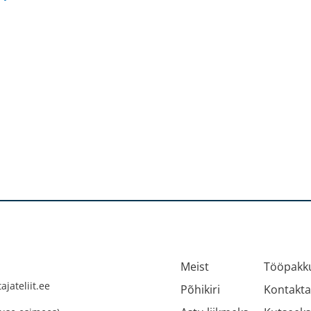
Meist
Tööpakku
jateliit.ee
Põhikiri
Kontakt