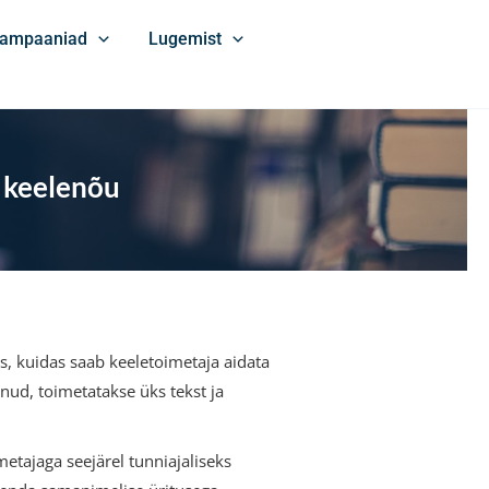
ampaaniad
Lugemist
a keelenõu
s, kuidas saab keeletoimetaja aidata
nud, toimetatakse üks tekst ja
metajaga seejärel tunniajaliseks