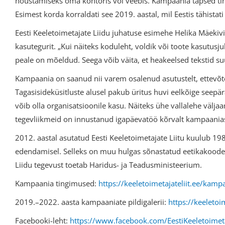
nõustamiseks oma kontoris või veebis. Kampaania täpsed tin
Esimest korda korraldati see 2019. aastal, mil Eestis tähistati 
Eesti Keeletoimetajate Liidu juhatuse esimehe Helika Mäekivi
kasutegurit. „Kui näiteks koduleht, voldik või toote kasutusj
peale on mõeldud. Seega võib väita, et heakeelsed tekstid su
Kampaania on saanud nii varem osalenud asutustelt, ettevõtet
Tagasisideküsitluste alusel pakub üritus huvi eelkõige seepära
võib olla organisatsioonile kasu. Näiteks ühe vallalehe välj
tegevliikmeid on innustanud igapäevatöö kõrvalt kampaanias 
2012. aastal asutatud Eesti Keeletoimetajate Liitu kuulub 19
edendamisel. Selleks on muu hulgas sõnastatud eetikakoodeks
Liidu tegevust toetab Haridus- ja Teadusministeerium.
Kampaania tingimused:
https://keeletoimetajateliit.ee/kamp
2019.–2022. aasta kampaaniate pildigalerii:
https://keeletoi
Facebooki-leht:
https://www.facebook.com/EestiKeeletoimeta