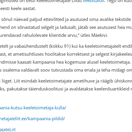
gimused on Eesti Keeletoimetajate Liidu
veebisaidil
. Tegu on ku
eesti keele aastat.
 sõnul näevad paljud ettevõtted ja asutused oma avalike tekstide 
uhend on sõnastatud selgelt ja ladusalt, jätab see asutusest hea m
urendavad rahulolevate klientide arvu,“ ütles Mäekivi.
elt ja vabaühendustelt (kokku 91) kui ka keeletoimetajatelt endilt
st, et ametisuhtluses hoolitakse korrektsest ja selgest kirjakeele
aandmisse kaasati kampaania hea kogemuse alusel keeletoimetaja. 
osalema valdavalt soov tutvustada oma eriala ja teha midagi oma
8 liiget. Liit esindab keeletoimetajate ametihuve ja räägib ühisko
, pakutakse täienduskoolitusi ja avaldatakse keelenõuartikleid n
aania-kutsu-keeletoimetaja-kulla/
metajateliit.ee/kampaania-pildid/
jateLiit