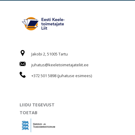
Jakobi 2, 51005 Tartu
juhatus@keeletoimetajateliit.ee
+372 501 5898 (juhatuse esimees)
LIIDU TEGEVUST
TOETAB