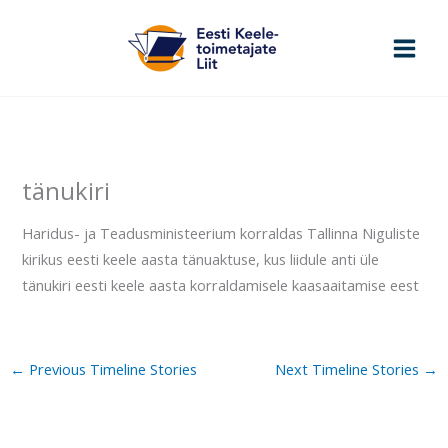
Skip
to
content
tänukiri
Haridus- ja Teadusministeerium korraldas Tallinna Niguliste
kirikus eesti keele aasta tänuaktuse, kus liidule anti üle
tänukiri eesti keele aasta korraldamisele kaasaaitamise eest
←
Previous Timeline Stories
Next Timeline Stories
→