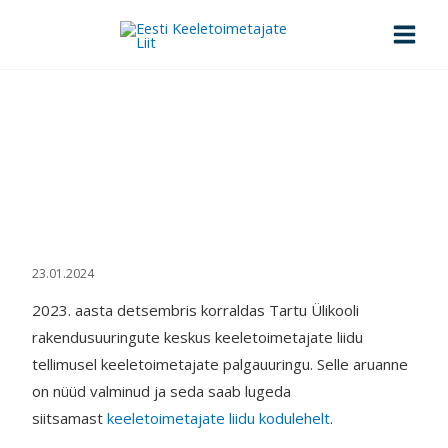
Skip
to
content
Palgauuringu aruanne on
valminud
Esileht
>
Palgauuringu aruanne on valminud
23.01.2024
2023. aasta detsembris korraldas Tartu Ülikooli
rakendusuuringute keskus keeletoimetajate liidu
tellimusel keeletoimetajate palgauuringu. Selle aruanne
on nüüd valminud ja seda saab lugeda
siitsamast
keeletoimetajate liidu kodulehelt
.