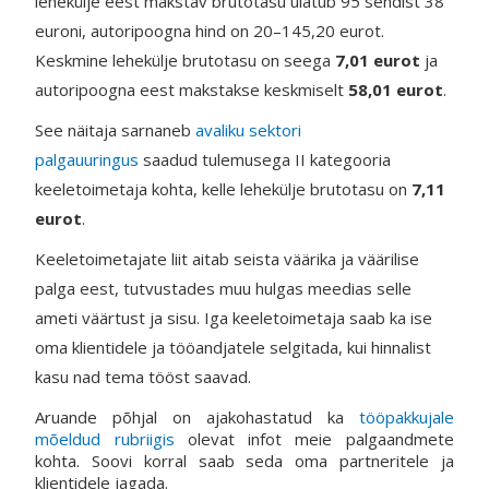
lehekülje eest makstav brutotasu ulatub 95 sendist 38
euroni, autoripoogna hind on 20–145,20 eurot.
Keskmine lehekülje brutotasu on seega
7,01 eurot
ja
autoripoogna eest makstakse keskmiselt
58,01 eurot
.
See näitaja sarnaneb
avaliku sektori
palgauuringus
saadud tulemusega II kategooria
keeletoimetaja kohta, kelle lehekülje brutotasu on
7,11
eurot
.
Keeletoimetajate liit aitab seista väärika ja väärilise
palga eest, tutvustades muu hulgas meedias selle
ameti väärtust ja sisu. Iga keeletoimetaja saab ka ise
oma klientidele ja tööandjatele selgitada, kui hinnalist
kasu nad tema tööst saavad.
Aruande põhjal on ajakohastatud ka
tööpakkujale
mõeldud rubriigis
olevat infot meie palgaandmete
kohta. Soovi korral saab seda oma partneritele ja
klientidele jagada.