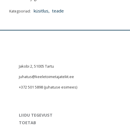
küsitlus
,
teade
Kategooriad:
Jakobi 2, 51005 Tartu
juhatus@keeletoimetajateliit.ee
+372 501 5898 (juhatuse esimees)
LIIDU TEGEVUST
TOETAB