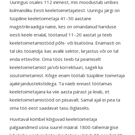
Uuringus osales 112 inimest, mis moodustab umbes
kolmandiku Eesti keeletoimetajatest. Uuringu järgi on
tüüpiline keeletoimetaja 41–50 aastane
magistrikraadiga naine, kes on omandanud hariduse
eesti keele erialal, töötanud 11–20 aastat ja teeb
keeletoimetamistööd põhi- või lisatööna. Enamasti on
tal üks tööandja: kas avalik sektor, kirjastus või on tal
enda ettevõte. Oma töös teeb ta peamiselt
keeletoimetamist ja/või korrektuuri, sageli ka
sisutoimetamist. Kõige enam töötab tüüpiline toimetaja
ajakirjandustekstidega. Ta näeb ennast töötamas
keeletoimetajana ka viie aasta pärast ja leiab, et
keeletoimetamistööd on piisavalt. Samal ajal ei pea ta
oma töö eest saadavat tasu õiglaseks.
Huvitaval kombel kõiguvad keeletoimetaja
palgaandmed üsna suurel määral. 1800-tähemärgise