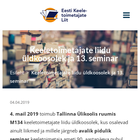
Skip
to
content
Keeletoimetajate liidu
üldkoosolek ja 13. seminar
Esileht
>
Keeletoimetajate liidu üldkoosolek ja 13.
seminar
04.04.2019
4. mail 2019
toimub
Tallinna Ülikoolis ruumis
M134
keeletoimetajate liidu üldkoosolek, kus osalevad
ainult liikmed ja millele järgneb
avalik pidulik
seminar
keeletoimetaja ameti 90. aastapäeva puhul.