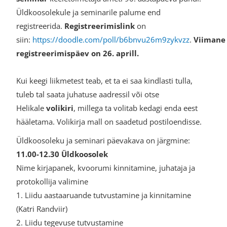
Üldkoosolekule ja seminarile palume end
registreerida.
Registreerimislink
on
siin:
https://doodle.com/poll/b6bnvu26m9zykvzz
.
Viimane
registreerimispäev on 26. aprill.
Kui keegi liikmetest teab, et ta ei saa kindlasti tulla,
tuleb tal saata juhatuse aadressil või otse
Helikale
volikiri
, millega ta volitab kedagi enda eest
hääletama. Volikirja mall on saadetud postiloendisse.
Üldkoosoleku ja seminari päevakava on järgmine:
11.00-12.30 Üldkoosolek
Nime kirjapanek, kvoorumi kinnitamine, juhataja ja
protokollija valimine
1. Liidu aastaaruande tutvustamine ja kinnitamine
(Katri Randviir)
2. Liidu tegevuse tutvustamine