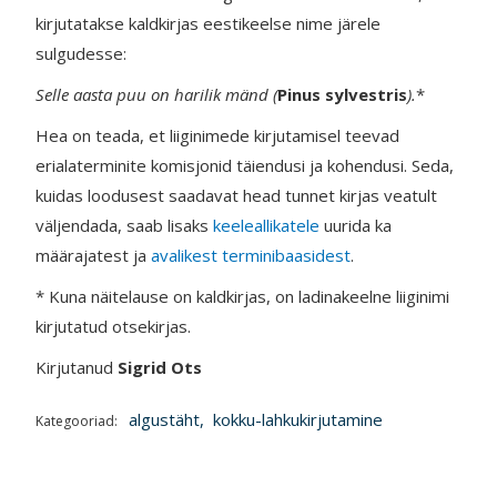
kirjutatakse kaldkirjas eestikeelse nime järele
sulgudesse:
Selle aasta puu on harilik mänd (
Pinus sylvestris
).
*
Hea on teada, et liiginimede kirjutamisel teevad
erialaterminite komisjonid täiendusi ja kohendusi. Seda,
kuidas loodusest saadavat head tunnet kirjas veatult
väljendada, saab lisaks
keeleallikatele
uurida ka
määrajatest ja
avalikest terminibaasidest
.
* Kuna näitelause on kaldkirjas, on ladinakeelne liiginimi
kirjutatud otsekirjas.
Kirjutanud
Sigrid Ots
algustäht
,
kokku-lahkukirjutamine
Kategooriad: