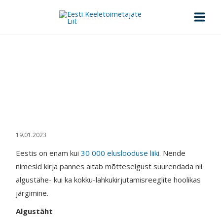
Skip
to
content
Eestikeelsed liiginimed nii ja
teisiti
Esileht
>
Eestikeelsed liiginimed nii ja teisiti
19.01.2023
Eestis on enam kui
30 000 eluslooduse liiki
. Nende
nimesid kirja pannes aitab mõtteselgust suurendada nii
algustähe- kui ka kokku-lahkukirjutamisreeglite hoolikas
järgimine.
Algustäht