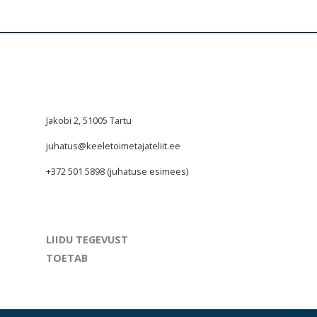
Jakobi 2, 51005 Tartu
juhatus@keeletoimetajateliit.ee
+372 501 5898 (juhatuse esimees)
LIIDU TEGEVUST
TOETAB