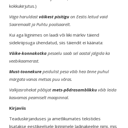
kokkukirjutus.)
Väga haruldast
väikest pisitigu
on Eestis leitud vaid
Saaremaalt ja Puhtu poolsaarelt.
Kui aga liiginimes on laadi või liiki märkiv täiend
sidekriipsuga ühendatud, siis täiendit ei käänata:
Väike-konnakotka
pesaelu saab sel aastal jälgida ka
veebikaamerast.
Must-toonekure
peidulist pesa võib hea õnne puhul
märgata vanas metsas puu võras.
Valkjasrohekat põõsjat
mets-põdrasamblikku
võib leida
kasvamas peamiselt maapinnal.
Kirjaviis
Teaduskirjanduses ja ametlikumates tekstides
lisatakse eestikeelsele liiginimele ladinakeelne nimi, mis