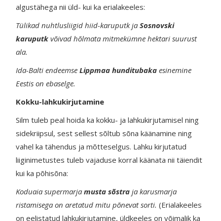
algustähega nii üld- kui ka erialakeeles:
Tülikad nuhtlusliigid hiid-karuputk ja
Sosnovski
karuputk
võivad hõlmata mitmekümne hektari suurust
ala.
Ida-Balti endeemse
Lippmaa hunditubaka
esinemine
Eestis on ebaselge.
Kokku-lahkukirjutamine
Silm tuleb peal hoida ka kokku- ja lahkukirjutamisel ning
sidekriipsul, sest sellest sõltub sõna käänamine ning
vahel ka tähendus ja mõtteselgus. Lahku kirjutatud
liiginimetustes tuleb vajaduse korral käänata nii täiendit
kui ka põhisõna:
Koduaia supermarja
musta sõstra
ja karusmarja
ristamisega on aretatud mitu põnevat sorti.
(Erialakeeles
on eelistatud lahkukirjutamine, üldkeeles on võimalik ka