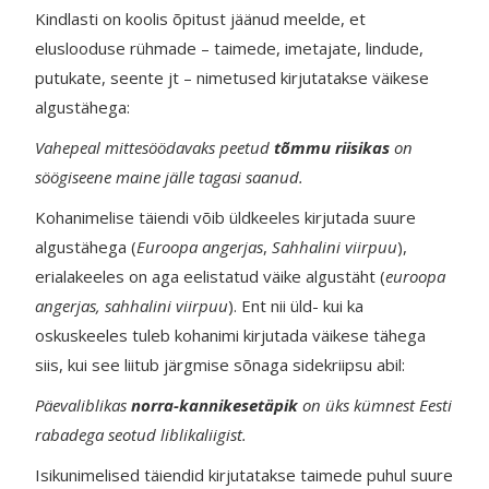
Kindlasti on koolis õpitust jäänud meelde, et
eluslooduse rühmade – taimede, imetajate, lindude,
putukate, seente jt – nimetused kirjutatakse väikese
algustähega:
Vahepeal mittesöödavaks peetud
tõmmu riisikas
on
söögiseene maine jälle tagasi saanud.
Kohanimelise täiendi võib üldkeeles kirjutada suure
algustähega (
Euroopa angerjas
,
Sahhalini viirpuu
),
erialakeeles on aga eelistatud väike algustäht (
euroopa
angerjas, sahhalini viirpuu
). Ent nii üld- kui ka
oskuskeeles tuleb kohanimi kirjutada väikese tähega
siis, kui see liitub järgmise sõnaga sidekriipsu abil:
Päevaliblikas
norra-kannikesetäpik
on üks kümnest Eesti
rabadega seotud liblikaliigist.
Isikunimelised täiendid kirjutatakse taimede puhul suure