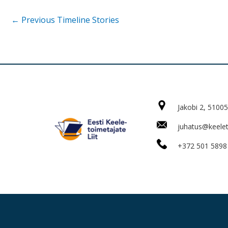
←
Previous Timeline Stories
Jakobi 2, 51005
juhatus@keeleto
+372 501 5898 