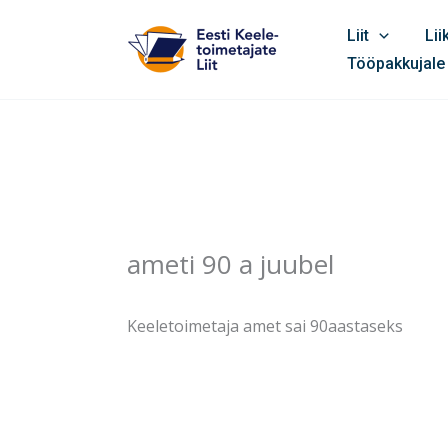
Skip
Liit
Li
to
Tööpakkujale
content
ameti 90 a juubel
Keeletoimetaja amet sai 90aastaseks