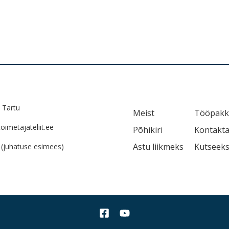
 Tartu
Meist
Tööpakk
imetajateliit.ee
Põhikiri
Kontakt
Astu liikmeks
Kutseek
(juhatuse esimees)